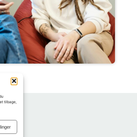
 du
t tilbage,
llinger