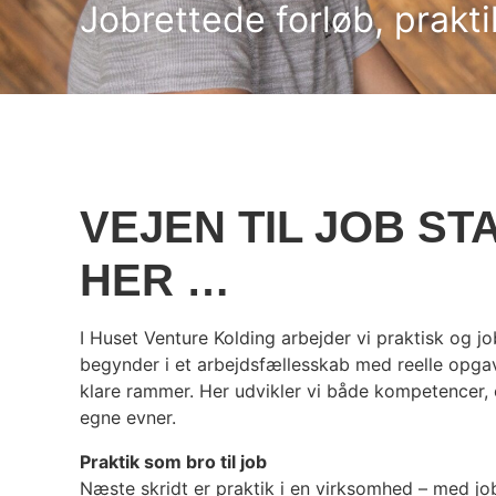
Jobrettede forløb, prakti
VEJEN TIL JOB ST
HER …
I Huset Venture Kolding arbejder vi praktisk og job
begynder i et arbejdsfællesskab med reelle opga
klare rammer. Her udvikler vi både kompetencer, 
egne evner.
Praktik som bro til job
Næste skridt er praktik i en virksomhed – med job 