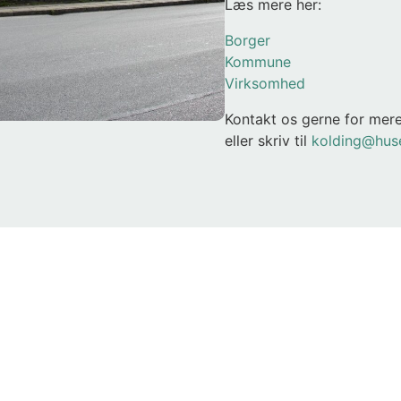
Læs mere her:
Borger
Kommune
Virksomhed
Kontakt os gerne for mere
eller skriv til
kolding@hus