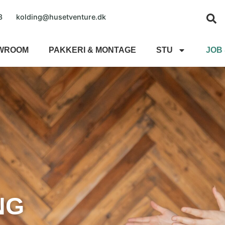
8
kolding@husetventure.dk
OWROOM
PAKKERI & MONTAGE
STU
JOB 
NG