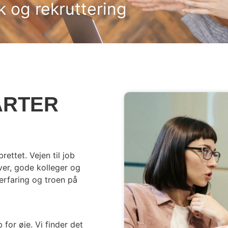
k og rekruttering
ARTER
rettet. Vejen til job
ver, gode kolleger og
erfaring og troen på
for øje. Vi finder det