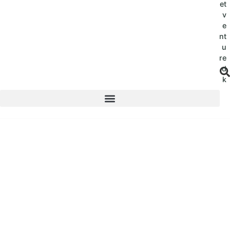
et
v
e
nt
u
re
.d
k