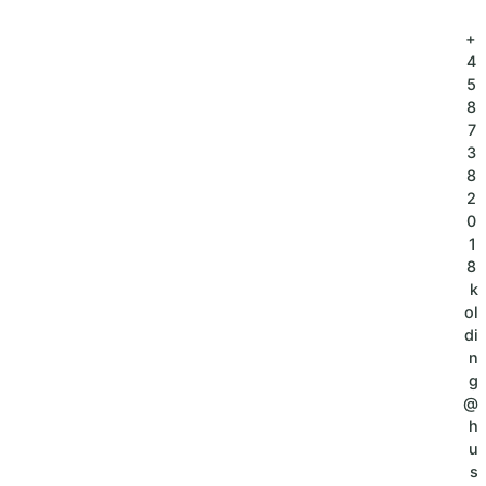
+
4
5
8
7
3
8
2
0
1
8
k
ol
di
n
g
@
h
u
s