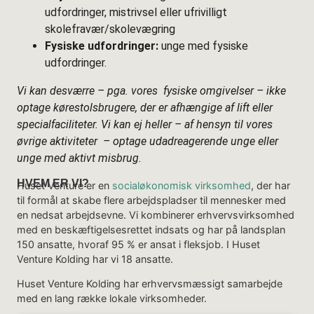
udfordringer, mistrivsel eller ufrivilligt
skolefravær/skolevægring
Fysiske udfordringer:
unge med fysiske
udfordringer.
Vi kan desværre – pga. vores fysiske omgivelser – ikke
optage kørestolsbrugere, der er afhængige af lift eller
specialfaciliteter. Vi kan ej heller – af hensyn til vores
øvrige aktiviteter – optage udadreagerende unge eller
unge med aktivt misbrug.
HVEM ER VI?
Huset Venture er en
socialøkonomisk virksomhed
, der har
til formål at skabe flere arbejdspladser til mennesker med
en nedsat arbejdsevne. Vi kombinerer erhvervsvirksomhed
med en beskæftigelsesrettet indsats og har på landsplan
150 ansatte, hvoraf 95 % er ansat i fleksjob. I Huset
Venture Kolding har vi 18 ansatte.
Huset Venture Kolding har erhvervsmæssigt samarbejde
med en lang række lokale virksomheder.