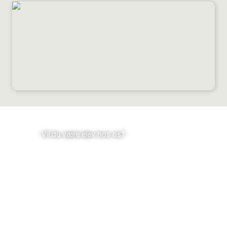
ELEV
Vil du være elev hos os?