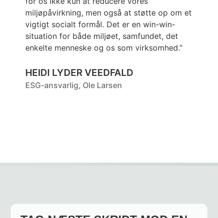
for os ikke kun at reducere vores
b
miljøpåvirkning, men også at støtte op om et
k
vigtigt socialt formål. Det er en win-win-
f
situation for både miljøet, samfundet, det
u
enkelte menneske og os som virksomhed.”
k
V
HEIDI LYDER VEEDFALD
E
ESG-ansvarlig, Ole Larsen
S