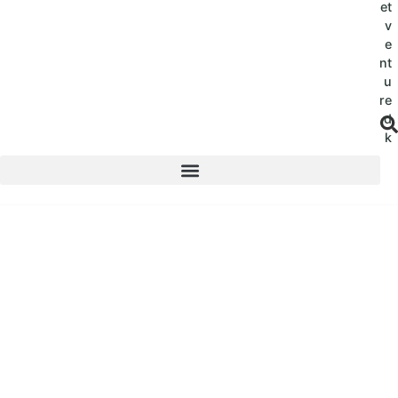
et
v
e
nt
u
re
.d
k