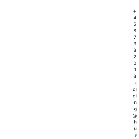
+
4
5
8
7
3
8
2
0
1
8
k
ol
di
n
g
@
h
u
s