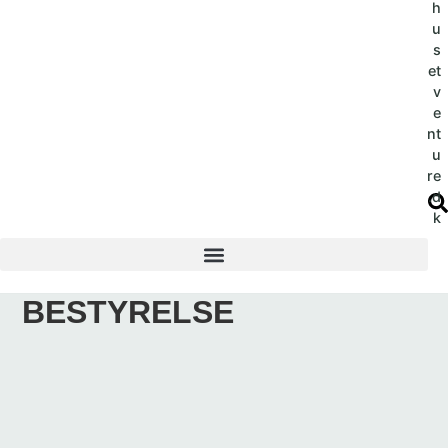
h
u
s
et
v
e
nt
u
re
.d
k
BESTYRELSE