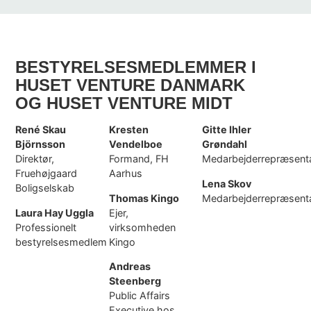
BESTYRELSESMEDLEMMER I
HUSET VENTURE DANMARK
OG HUSET VENTURE MIDT
René Skau
Kresten
Gitte Ihler
Björnsson
Vendelboe
Grøndahl
Direktør,
Formand, FH
Medarbejderrepræsent
Fruehøjgaard
Aarhus
Lena Skov
Boligselskab
Thomas Kingo
Medarbejderrepræsent
Laura Hay Uggla
Ejer,
Professionelt
virksomheden
bestyrelsesmedlem
Kingo
Andreas
Steenberg
Public Affairs
Executive hos