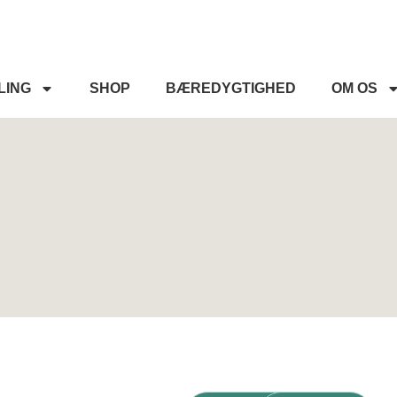
LING
SHOP
BÆREDYGTIGHED
OM OS