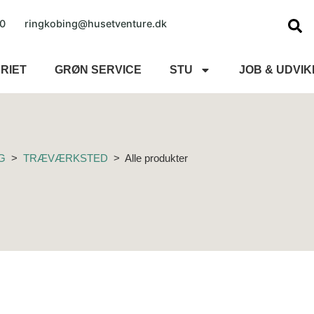
0
ringkobing@husetventure.dk
RIET
GRØN SERVICE
STU
JOB & UDVIK
G
>
TRÆVÆRKSTED
>
Alle produkter