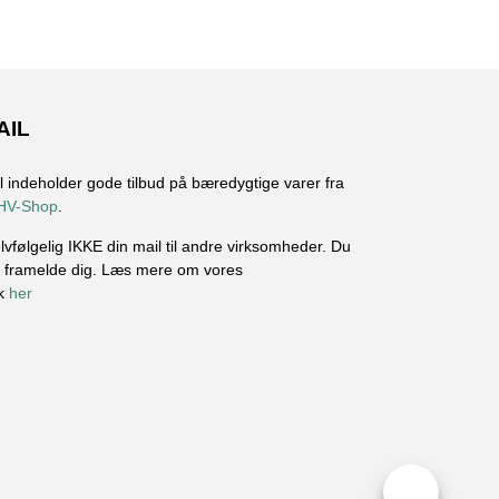
AIL
l indeholder gode tilbud på bæredygtige varer fra
HV-Shop
.
elvfølgelig IKKE din mail til andre virksomheder. Du
id framelde dig. Læs mere om vores
ik
her
.