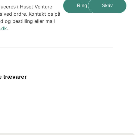
Ring
Skriv
duceres i Huset Venture
 ved ordre. Kontakt os på
 og bestilling eller mail
.dk
.
 trævarer
ALET