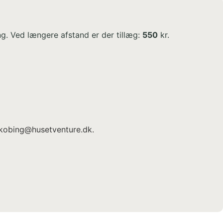
ng. Ved længere afstand er der tillæg:
550
kr.
ngkobing@husetventure.dk.