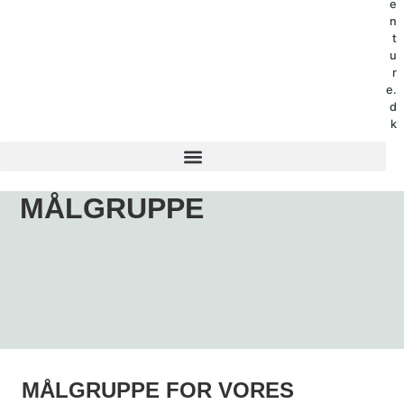
e
n
t
u
r
e.
d
k
MÅLGRUPPE
MÅLGRUPPE FOR VORES