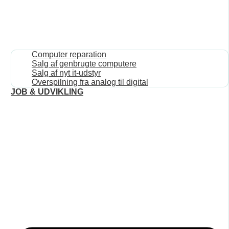
Computer reparation
Salg af genbrugte computere
Salg af nyt it-udstyr
Overspilning fra analog til digital
JOB & UDVIKLING