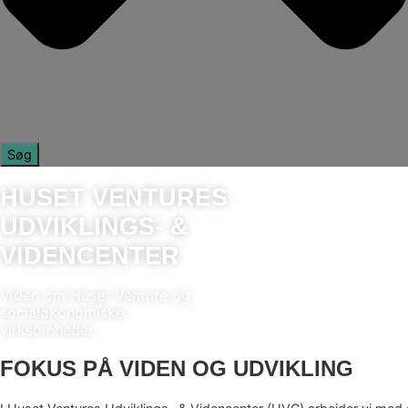
Søg
HUSET VENTURES
UDVIKLINGS- &
VIDENCENTER
Viden om Huset Venture og
socialøkonomiske
virksomheder.
FOKUS PÅ VIDEN OG UDVIKLING