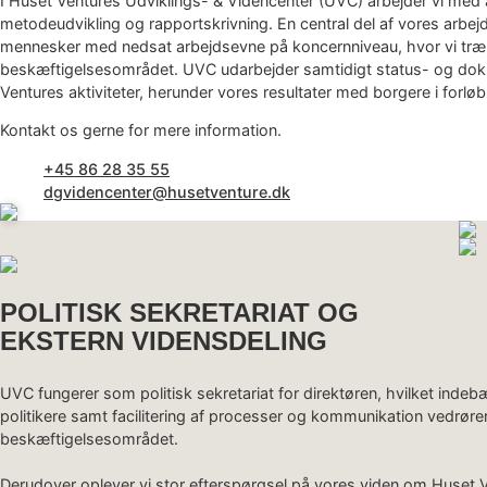
I Huset Ventures Udviklings- & Videncenter (UVC) arbejder vi med
metodeudvikling og rapportskrivning. En central del af vores arbejd
mennesker med nedsat arbejdsevne på koncernniveau, hvor vi træk
beskæftigelsesområdet. UVC udarbejder samtidigt status- og do
Ventures aktiviteter, herunder vores resultater med borgere i forløb
Kontakt os gerne for mere information.
+45 86 28 35 55
dgvidencenter@husetventure.dk
POLITISK SEKRETARIAT OG
EKSTERN VIDENSDELING
UVC fungerer som politisk sekretariat for direktøren, hvilket ind
politikere samt facilitering af processer og kommunikation vedrøre
beskæftigelsesområdet.
Derudover oplever vi stor efterspørgsel på vores viden om Huset