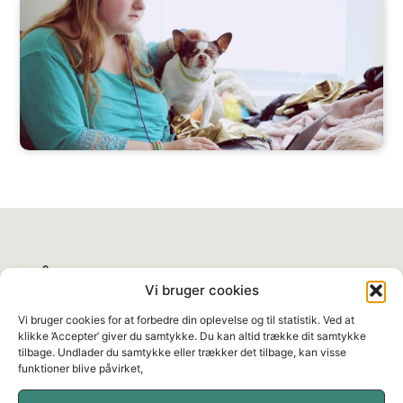
MÅLGRUPPEN
Vi bruger cookies
Målgruppen svarer primært til målgruppen beskrevet i
Vi bruger cookies for at forbedre din oplevelse og til statistik. Ved at
Lov om en aktiv beskæftigelsesindsats, kapitel 3, §6,
klikke ’Accepter’ giver du samtykke. Du kan altid trække dit samtykke
nummer 3-13
som eksempelvis:
tilbage. Undlader du samtykke eller trækker det tilbage, kan visse
funktioner blive påvirket,
borgere med brug for afklaring i forhold til fleksjob,