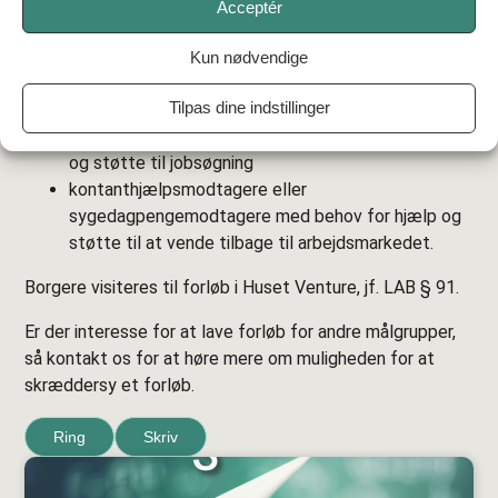
førtidspension eller uddannelse
Acceptér
borgere med brug for afklarende praktik med
henblik på arbejdsevnevurdering
Kun nødvendige
fleksjob-berettigede med behov for en ny
Tilpas dine indstillinger
arbejdsevnevurdering
ledige fleksjob-berettigede med behov for hjælp
og støtte til jobsøgning
kontanthjælpsmodtagere eller
sygedagpengemodtagere med behov for hjælp og
støtte til at vende tilbage til arbejdsmarkedet.
Borgere visiteres til forløb i Huset Venture, jf. LAB § 91.
Er der interesse for at lave forløb for andre målgrupper,
så kontakt os for at høre mere om muligheden for at
skræddersy et forløb.
Ring
Skriv